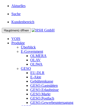
Aktuelles
Suche
Kundenbereich
Hauptmenü öffnen
VOIS
Produkte
Überblick
E-Government
OLMERA
OLAV
OLIWA
GESO
EU-DLR
E-Akte
Gebührenkasse
GESO.Gaststätten
GESO.Erlaubnisse
GESO.Markt
GESO.Postfach
GESO.Gewerbeuntersagung