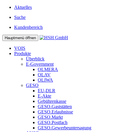
Aktuelles
Suche
Kundenbereich
Hauptmenü öffnen
VOIS
Produkte
Überblick
E-Government
OLMERA
OLAV
OLIWA
GESO
EU-DLR
E-Akte
Gebührenkasse
GESO.Gaststätten
GESO.Erlaubnisse
GESO.Markt
GESO.Postfach
GESO.Gewerbeuntersagung