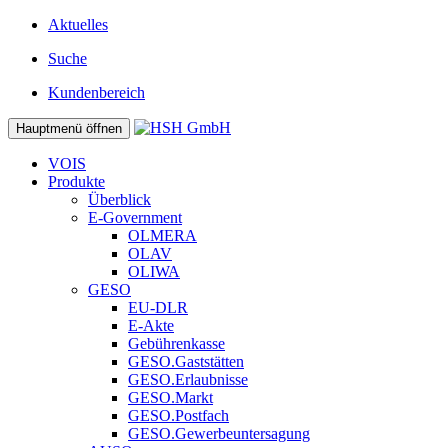
Aktuelles
Suche
Kundenbereich
Hauptmenü öffnen
VOIS
Produkte
Überblick
E-Government
OLMERA
OLAV
OLIWA
GESO
EU-DLR
E-Akte
Gebührenkasse
GESO.Gaststätten
GESO.Erlaubnisse
GESO.Markt
GESO.Postfach
GESO.Gewerbeuntersagung