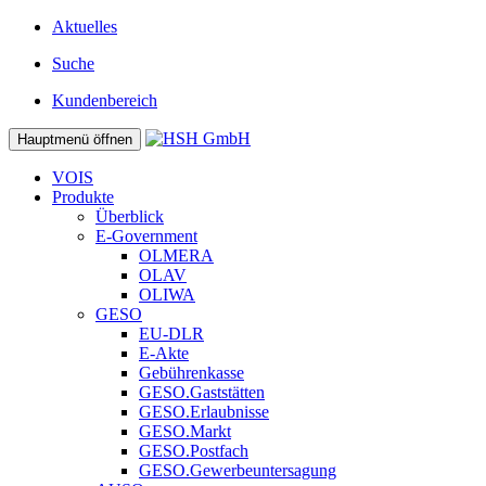
Aktuelles
Suche
Kundenbereich
Hauptmenü öffnen
VOIS
Produkte
Überblick
E-Government
OLMERA
OLAV
OLIWA
GESO
EU-DLR
E-Akte
Gebührenkasse
GESO.Gaststätten
GESO.Erlaubnisse
GESO.Markt
GESO.Postfach
GESO.Gewerbeuntersagung