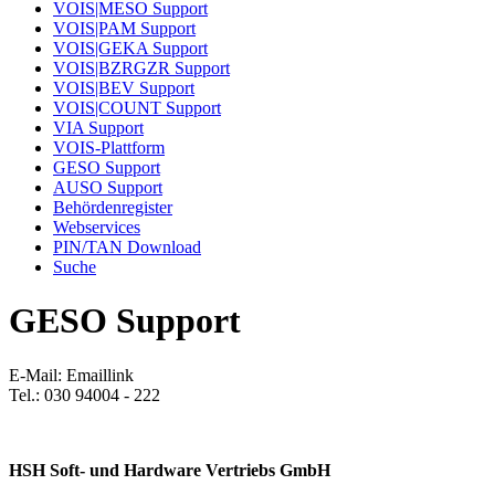
VOIS|MESO Support
VOIS|PAM Support
VOIS|GEKA Support
VOIS|BZRGZR Support
VOIS|BEV Support
VOIS|COUNT Support
VIA Support
VOIS-Plattform
GESO Support
AUSO Support
Behördenregister
Webservices
PIN/TAN Download
Suche
GESO Support
E-Mail:
Emaillink
Tel.: 030 94004 - 222
HSH Soft- und Hardware Vertriebs GmbH