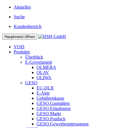
Aktuelles
Suche
Kundenbereich
Hauptmenü öffnen
VOIS
Produkte
Überblick
E-Government
OLMERA
OLAV
OLIWA
GESO
EU-DLR
E-Akte
Gebührenkasse
GESO.Gaststätten
GESO.Erlaubnisse
GESO.Markt
GESO.Postfach
GESO.Gewerbeuntersagung