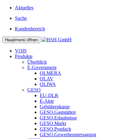
Aktuelles
Suche
Kundenbereich
Hauptmenü öffnen
VOIS
Produkte
Überblick
E-Government
OLMERA
OLAV
OLIWA
GESO
EU-DLR
E-Akte
Gebührenkasse
GESO.Gaststätten
GESO.Erlaubnisse
GESO.Markt
GESO.Postfach
GESO.Gewerbeuntersagung